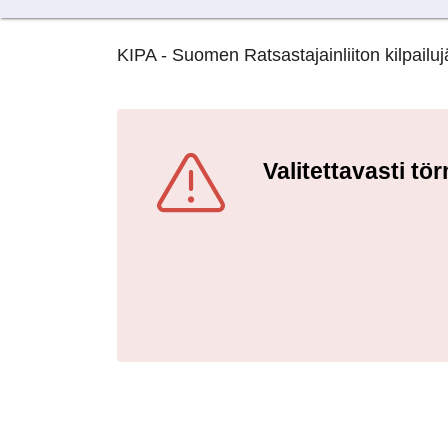
KIPA - Suomen Ratsastajainliiton kilpailujä
Valitettavasti t