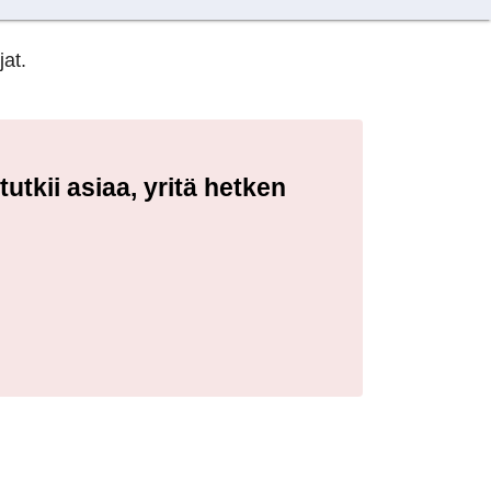
jat.
tkii asiaa, yritä hetken