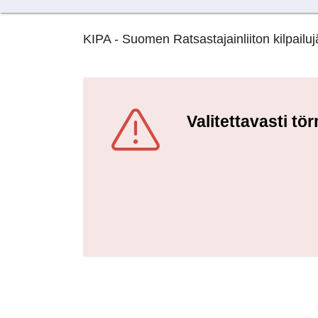
KIPA - Suomen Ratsastajainliiton kilpailujä
Valitettavasti t