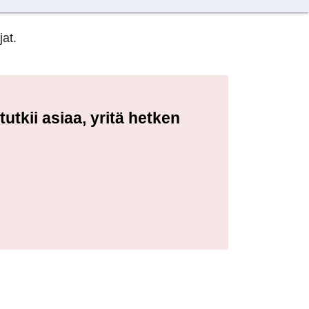
jat.
tkii asiaa, yritä hetken