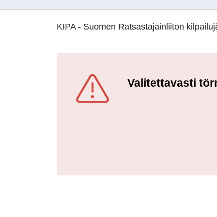
KIPA - Suomen Ratsastajainliiton kilpailujä
Valitettavasti t