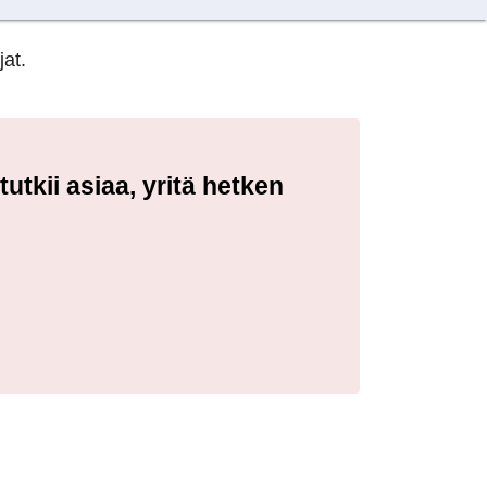
jat.
tkii asiaa, yritä hetken